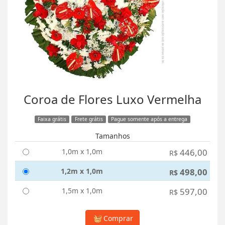
Coroa de Flores Luxo Vermelha
Faixa grátis
Frete grátis
Pague somente após a entrega
Tamanhos
1,0m x 1,0m
446,00
R$
1,2m x 1,0m
498,00
R$
1,5m x 1,0m
597,00
R$
Comprar