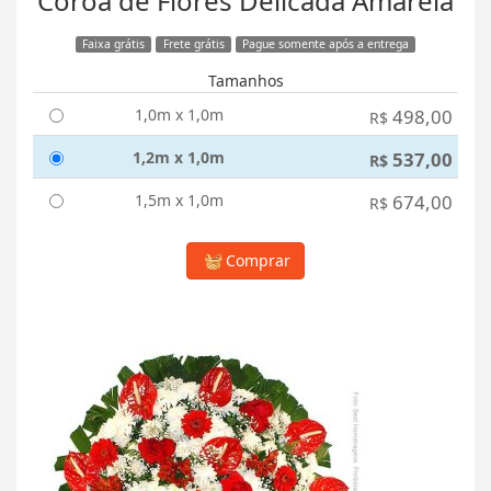
Coroa de Flores Delicada Amarela
Faixa grátis
Frete grátis
Pague somente após a entrega
Tamanhos
1,0m x 1,0m
498,00
R$
1,2m x 1,0m
537,00
R$
1,5m x 1,0m
674,00
R$
Comprar