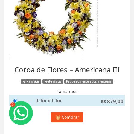
Coroa de Flores – Americana III
Faixa grátis
Frete grátis
Pague somente após a entrega
Tamanhos
1,1m x 1,1m
879,00
R$
2
Comprar