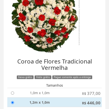
Coroa de Flores Tradicional
Vermelha
Faixa grátis
Frete grátis
Pague somente após a entrega
Tamanhos
1,0m x 1,0m
377,00
R$
1,2m x 1,0m
446,00
R$