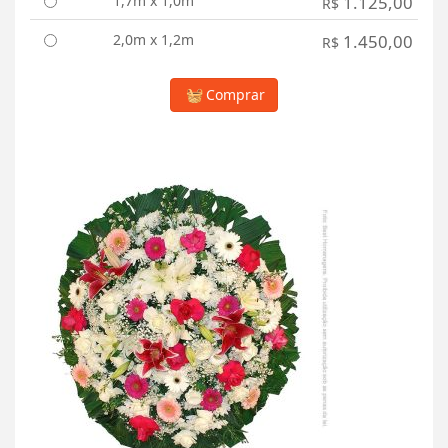
1,7m x 1,0m
1.125,00
R$
2,0m x 1,2m
1.450,00
R$
Comprar