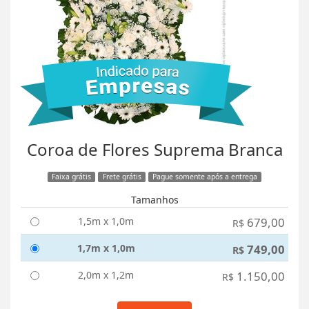
Coroa de Flores Suprema Branca
Faixa grátis
Frete grátis
Pague somente após a entrega
Tamanhos
1,5m x 1,0m
679,00
R$
1,7m x 1,0m
749,00
R$
2,0m x 1,2m
1.150,00
R$