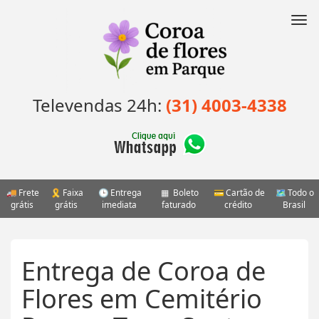
Pular
para
Nav
o
conteúdo
Televendas 24h:
(31) 4003-4338
Frete
Faixa
Entrega
Boleto
Cartão de
Todo o
grátis
grátis
imediata
faturado
crédito
Brasil
Entrega de Coroa de
Flores em Cemitério