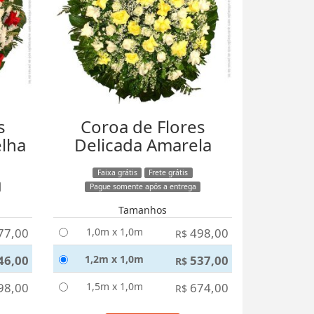
s
Coroa de Flores
elha
Delicada Amarela
Faixa grátis
Frete grátis
Pague somente após a entrega
Tamanhos
77,00
1,0m x 1,0m
498,00
R$
46,00
1,2m x 1,0m
537,00
R$
98,00
1,5m x 1,0m
674,00
R$