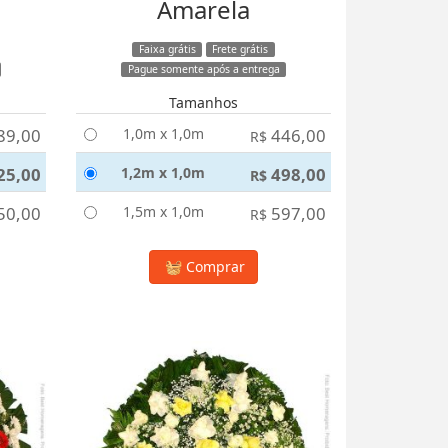
Amarela
Faixa grátis
Frete grátis
Pague somente após a entrega
Tamanhos
89,00
1,0m x 1,0m
446,00
R$
25,00
1,2m x 1,0m
498,00
R$
50,00
1,5m x 1,0m
597,00
R$
Comprar