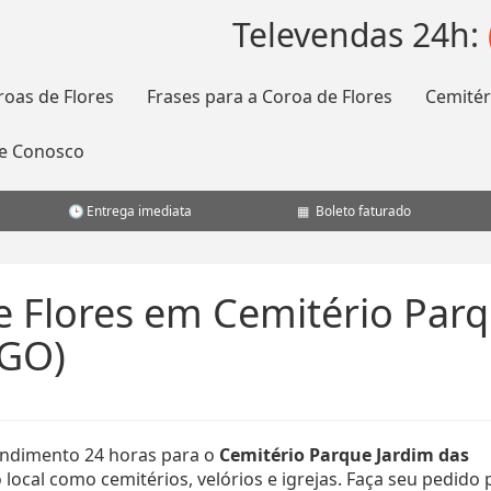
Televendas 24h:
roas de Flores
Frases para a Coroa de Flores
Cemitér
le Conosco
Entrega imediata
Boleto faturado
e Flores em Cemitério Parq
/GO)
ndimento 24 horas para o
Cemitério Parque Jardim das
local como cemitérios, velórios e igrejas. Faça seu pedido 