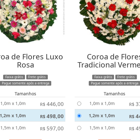
oa de Flores Luxo
Coroa de Flore
Rosa
Tradicional Verm
Faixa grátis
Frete grátis
Faixa grátis
Frete grátis
Pague somente após a entrega
Pague somente após a entrega
Tamanhos
Tamanhos
1,0m x 1,0m
446,00
1,0m x 1,0m
3
R$
R$
1,2m x 1,0m
498,00
1,2m x 1,0m
4
R$
R$
1,5m x 1,0m
597,00
1,5m x 1,0m
4
R$
R$