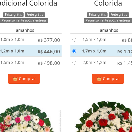
adicional Colorida
Colorida
Faixa grátis
Frete grátis
Faixa grátis
Frete grátis
Pague somente após a entrega
Pague somente após a entrega
Tamanhos
Tamanhos
1,0m x 1,0m
377,00
1,5m x 1,0m
8
R$
R$
1,2m x 1,0m
446,00
1,7m x 1,0m
1.1
R$
R$
1,5m x 1,0m
498,00
2,0m x 1,2m
1.4
R$
R$
Comprar
Comprar