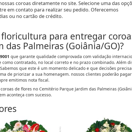
 nossas coroas diretamente no site. Selecione uma das opç
entre em contato para realizar seu pedido. Oferecemos
ias ou no cartão de crédito.
floricultura para entregar coroa
m das Palmeiras (Goiânia/GO)?
 9001
que garante qualidade comprovada com validação internacion
e como contratado, no local correto e no prazo combinado. Além d
 Sabemos que este é um momento delicado e que decisões precisa
ma de priorizar a sua homenagem. nossos clientes poderão pagar p
mpre emitimos nota fiscal.
 coroas de flores no Cemitério Parque Jardim das Palmeiras (Goiân
em aconteça com sucesso.
ores