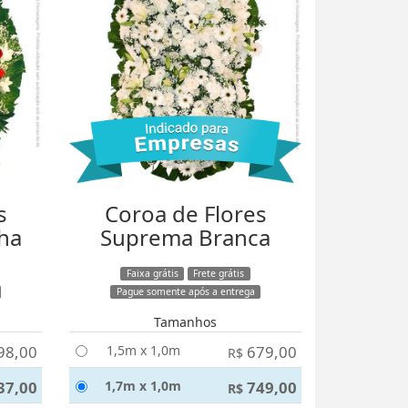
s
Coroa de Flores
ha
Suprema Branca
Faixa grátis
Frete grátis
Pague somente após a entrega
Tamanhos
98,00
1,5m x 1,0m
679,00
R$
37,00
1,7m x 1,0m
749,00
R$