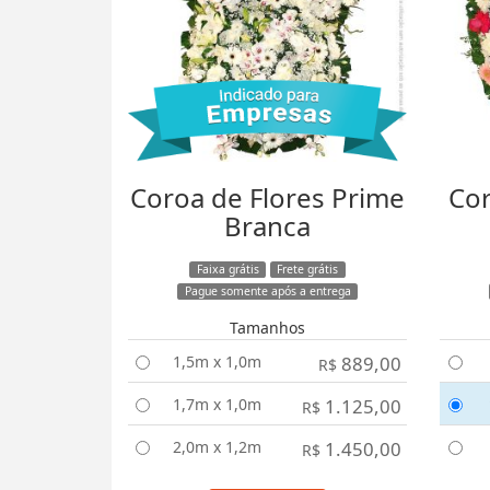
Coroa de Flores Prime
Cor
Branca
Faixa grátis
Frete grátis
Pague somente após a entrega
Tamanhos
1,5m x 1,0m
889,00
R$
1,7m x 1,0m
1.125,00
R$
2,0m x 1,2m
1.450,00
R$