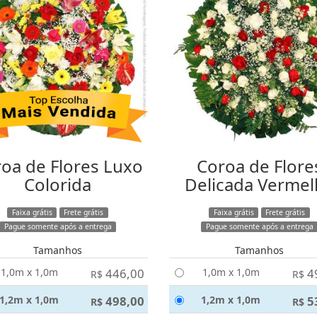
oa de Flores Luxo
Coroa de Flore
Colorida
Delicada Vermel
Faixa grátis
Frete grátis
Faixa grátis
Frete grátis
Pague somente após a entrega
Pague somente após a entrega
Tamanhos
Tamanhos
1,0m x 1,0m
446,00
1,0m x 1,0m
4
R$
R$
1,2m x 1,0m
498,00
1,2m x 1,0m
5
R$
R$