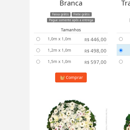
Branca
Tr
Faixa grátis
Frete grátis
Pague somente após a entrega
Tamanhos
1,0m x 1,0m
446,00
R$
1,2m x 1,0m
498,00
R$
1,5m x 1,0m
597,00
R$
Comprar