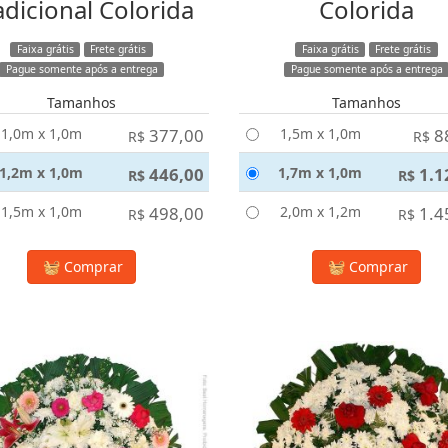
adicional Colorida
Colorida
Faixa grátis
Frete grátis
Faixa grátis
Frete grátis
Pague somente após a entrega
Pague somente após a entrega
Tamanhos
Tamanhos
1,0m x 1,0m
377,00
1,5m x 1,0m
8
R$
R$
1,2m x 1,0m
446,00
1,7m x 1,0m
1.1
R$
R$
1,5m x 1,0m
498,00
2,0m x 1,2m
1.4
R$
R$
Comprar
Comprar