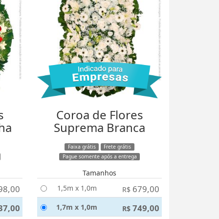
s
Coroa de Flores
ha
Suprema Branca
Faixa grátis
Frete grátis
Pague somente após a entrega
Tamanhos
98,00
1,5m x 1,0m
679,00
R$
37,00
1,7m x 1,0m
749,00
R$