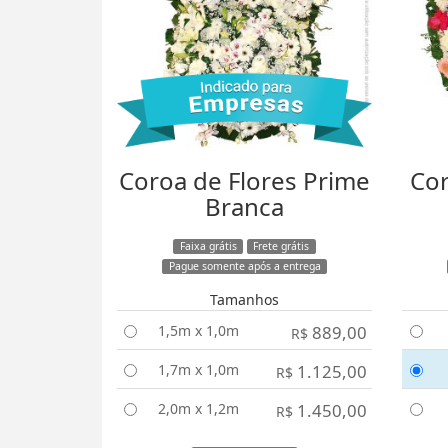
Coroa de Flores Prime
Cor
Branca
Faixa grátis
Frete grátis
Pague somente após a entrega
Tamanhos
1,5m x 1,0m
889,00
R$
1,7m x 1,0m
1.125,00
R$
2,0m x 1,2m
1.450,00
R$