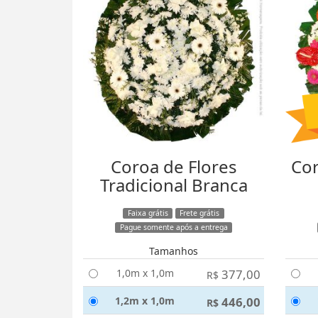
Coroa de Flores
Cor
Tradicional Branca
Faixa grátis
Frete grátis
Pague somente após a entrega
Tamanhos
1,0m x 1,0m
377,00
R$
1,2m x 1,0m
446,00
R$