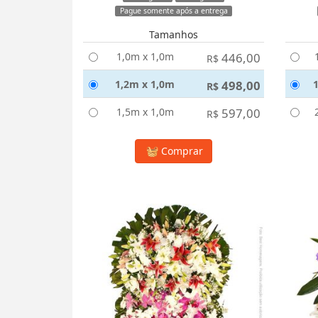
Pague somente após a entrega
Tamanhos
1,0m x 1,0m
446,00
R$
1,2m x 1,0m
498,00
R$
1,5m x 1,0m
597,00
R$
Comprar