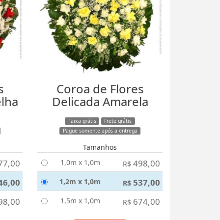
s
Coroa de Flores
elha
Delicada Amarela
Faixa grátis
Frete grátis
Pague somente após a entrega
Tamanhos
77,00
1,0m x 1,0m
498,00
R$
46,00
1,2m x 1,0m
537,00
R$
98,00
1,5m x 1,0m
674,00
R$