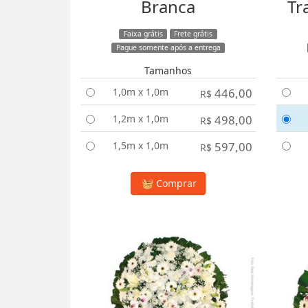
Branca
Tr
Faixa grátis
Frete grátis
Pague somente após a entrega
Tamanhos
1,0m x 1,0m
446,00
R$
1,2m x 1,0m
498,00
R$
1,5m x 1,0m
597,00
R$
Comprar