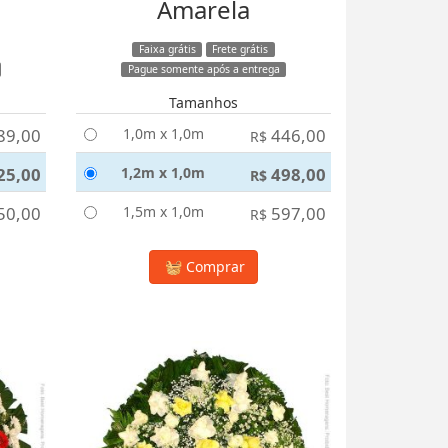
Amarela
Faixa grátis
Frete grátis
Pague somente após a entrega
Tamanhos
89,00
1,0m x 1,0m
446,00
R$
25,00
1,2m x 1,0m
498,00
R$
50,00
1,5m x 1,0m
597,00
R$
Comprar