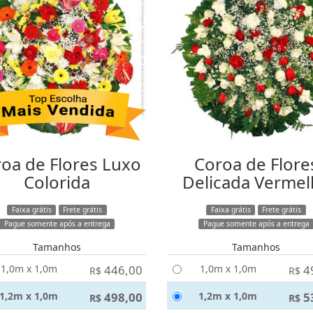
oa de Flores Luxo
Coroa de Flore
Colorida
Delicada Vermel
Faixa grátis
Frete grátis
Faixa grátis
Frete grátis
Pague somente após a entrega
Pague somente após a entrega
Tamanhos
Tamanhos
1,0m x 1,0m
446,00
1,0m x 1,0m
4
R$
R$
1,2m x 1,0m
498,00
1,2m x 1,0m
5
R$
R$