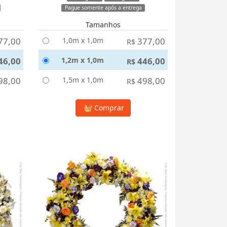
Pague somente após a entrega
Tamanhos
77,00
1,0m x 1,0m
377,00
R$
46,00
1,2m x 1,0m
446,00
R$
98,00
1,5m x 1,0m
498,00
R$
Comprar