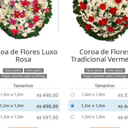
oa de Flores Luxo
Coroa de Flore
Rosa
Tradicional Verm
Faixa grátis
Frete grátis
Faixa grátis
Frete grátis
Pague somente após a entrega
Pague somente após a entrega
Tamanhos
Tamanhos
1,0m x 1,0m
446,00
1,0m x 1,0m
3
R$
R$
1,2m x 1,0m
498,00
1,2m x 1,0m
4
R$
R$
1,5m x 1,0m
597,00
1,5m x 1,0m
4
R$
R$