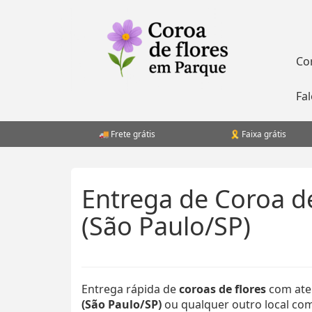
Pular
para
o
conteúdo
Co
Fa
Frete grátis
Faixa grátis
Entrega de Coroa d
(São Paulo/SP)
Entrega rápida de
coroas de flores
com ate
(São Paulo/SP)
ou qualquer outro local como