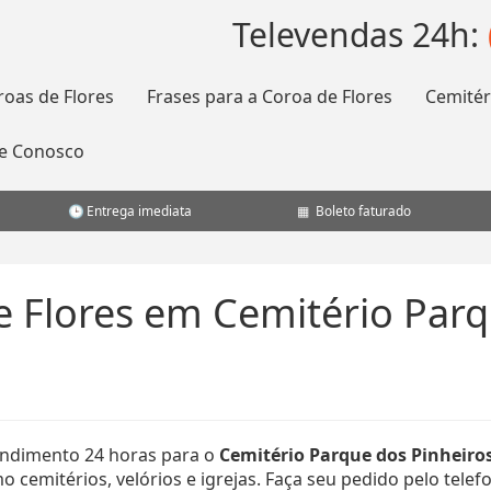
Televendas 24h:
roas de Flores
Frases para a Coroa de Flores
Cemitér
le Conosco
Entrega imediata
Boleto faturado
e Flores em Cemitério Parq
ndimento 24 horas para o
Cemitério Parque dos Pinheiro
 cemitérios, velórios e igrejas. Faça seu pedido pelo telef